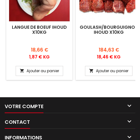
LANGUE DE BOEUF IHOUD
GOULASH/BOURGUIGNON
X10KG
IHOUD X10KG
Prix
Prix
18,66 €
184,63 €
1,87 € KG
18,46 € KG
Ajouter au panier
Ajouter au panier



VOTRE COMPTE

CONTACT

INFORMATIONS