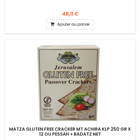
Prix
48,11 €
Ajouter au panier

MATZA GLUTEN FREE CRACKER MT ACHIRA KLP 250 GR X
12 OU PESSAH + BADATZ NET