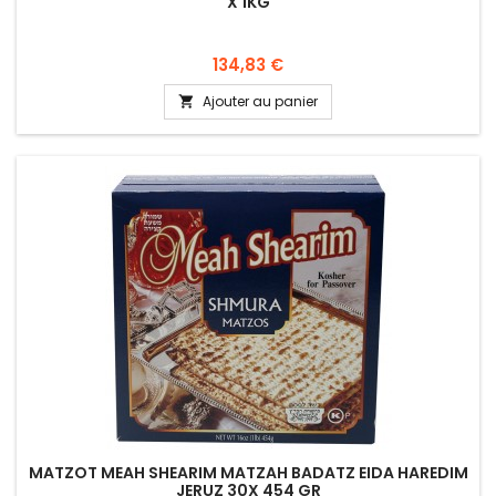
X 1KG
Prix
134,83 €
Ajouter au panier

MATZOT MEAH SHEARIM MATZAH BADATZ EIDA HAREDIM
JERUZ 30X 454 GR