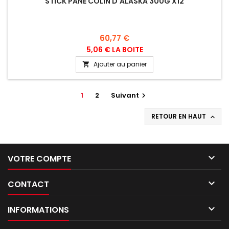
STICK PANÉ COLIN D'ALASKA 300G X12
Prix
60,77 €
5,06 € LA BOITE
Ajouter au panier

1
2
Suivant

RETOUR EN HAUT


VOTRE COMPTE

CONTACT

INFORMATIONS