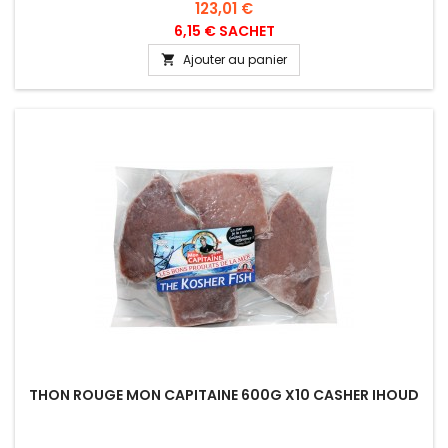
Prix
123,01 €
6,15 € SACHET
Ajouter au panier

THON ROUGE MON CAPITAINE 600G X10 CASHER IHOUD