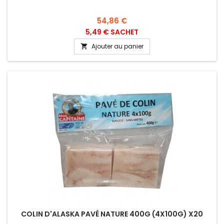
Prix
54,86 €
5,49 € SACHET
Ajouter au panier

COLIN D'ALASKA PAVÉ NATURE 400G (4X100G) X20