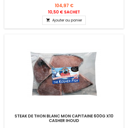
Prix
104,97 €
10,50 € SACHET
Ajouter au panier

STEAK DE THON BLANC MON CAPITAINE 600G X10
CASHER IHOUD