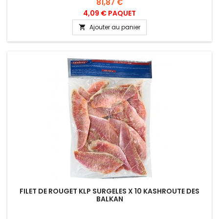
Prix
81,87 €
4,09 € PAQUET
Ajouter au panier

FILET DE ROUGET KLP SURGELES X 10 KASHROUTE DES
BALKAN