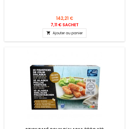
Prix
142,21 €
7,11 € SACHET
Ajouter au panier
