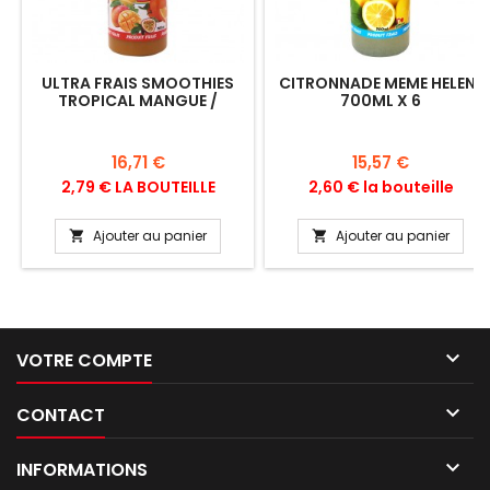
ULTRA FRAIS SMOOTHIES
CITRONNADE MEME HELENE
TROPICAL MANGUE /
700ML X 6
PASSION / BANANE 700ML
X 6 KLP BADATZ IHOUD
Prix
Prix
16,71 €
15,57 €
2,79 € LA BOUTEILLE
2,60 € la bouteille
Ajouter au panier
Ajouter au panier



VOTRE COMPTE

CONTACT

INFORMATIONS